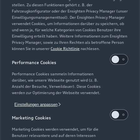
stellen. Zu diesen Funktionen gehört z. B. der
Fahrzeugkonfigurator oder der Ensighten Privacy Manager (unser
Einwilligungsmanagementtool). Der Ensighten Privacy Manager
Zurück nach oben
verwendet Cookies, um Informationen darüber zu speichern, ob
und wenn ja, für welche Kategorien von Cookies Benutzer ihre
Einwilligung erteilt haben. Weitere Informationen zum Ensighten
Modelle
Privacy Manager, sowie zu Ihren Rechten als betroffene Person
können Sie in unserer
Cookie Richtlinie
nachlesen.
Kaufen & leasen
Alle Modelle
Performance Cookies
Modelle vergleichen
Service & Zubehör
Performance Cookies sammeln Informationen
Neuwagensuche
darüber, wie unsere Webseite genutzt wird (z. B.
Elektromodelle
Anzahl der Besuche, Verweildauer). Diese Cookies
Gebrauchtwagensuche
Support
werden zur Optimierung der Webseite verwendet.
Saisonale Angebote
Plug-in-Hybride
Gebrauchtwagen
Einstellungen anpassen
Audi Services
Über Audi
Kundenservice
Finanzierung
Marketing Cookies
Garantie
Händlersuche
Aktionen & Angebote
Unternehmen
Marketing Cookies werden verwendet, um für die
Audi digital services
Benutzer relevantere und auf deren Interessen
Audi Code
Geschäftskunden