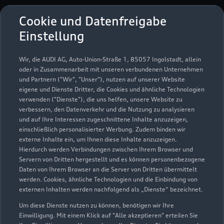
Verkauf
Cookie und Datenfreigabe
Geschlossen
,
öffnet am
Montag 08:00
Einstellung
Service
Wir, die AUDI AG, Auto-Union-Straße 1, 85057 Ingolstadt, allein
Geschlossen
,
öffnet am
Montag 07:00
oder in Zusammenarbeit mit unseren verbundenen Unternehmen
und Partnern ("Wir", "Unser"), nutzen auf unserer Website
eigene und Dienste Dritter, die Cookies und ähnliche Technologien
Teile- & Zubehörverkauf
verwenden ("Dienste"), die uns helfen, unsere Website zu
Geschlossen
,
öffnet am
Montag 07:00
verbessern, den Datenverkehr und die Nutzung zu analysieren
und auf Ihre Interessen zugeschnittene Inhalte anzuzeigen,
einschließlich personalisierter Werbung. Zudem binden wir
externe Inhalte ein, um Ihnen diese Inhalte anzuzeigen.
Hierdurch werden Verbindungen zwischen Ihrem Browser und
Servern von Dritten hergestellt und es können personenbezogene
Daten von Ihrem Browser an die Server von Dritten übermittelt
werden. Cookies, ähnliche Technologien und die Einbindung von
externen Inhalten werden nachfolgend als „Dienste“ bezeichnet.
Um diese Dienste nutzen zu können, benötigen wir Ihre
Einwilligung. Mit einem Klick auf "Alle akzeptieren" erteilen Sie